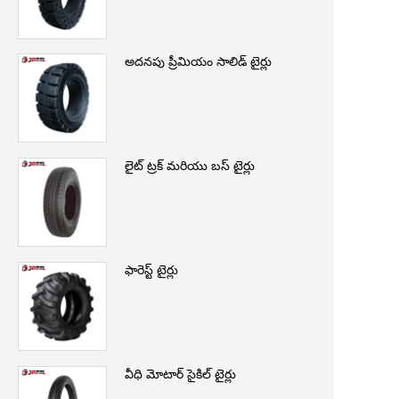
అదనపు ప్రీమియం సాలిడ్ టైర్లు
లైట్ ట్రక్ మరియు బస్ టైర్లు
ఫారెస్ట్ టైర్లు
వీధి మోటార్ సైకిల్ టైర్లు