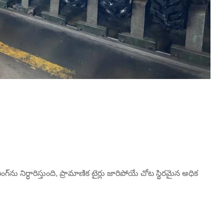
 నిర్ధారిస్తుంది, ప్రామాణిక టైర్లు జారిపోయే చోట స్థిరమైన అధిక