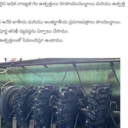
రకాలైన అధిక నాణ్యత గల ఉత్పత్తులు రూపొందించబడ్డాయి మరియు ఉత్పత్తి
న అనేక జాతీయ మరియు అంతర్జాతీయ ప్రమాణపత్రాలు పొందబడ్డాయి.
ర్ణ తనిఖీ వ్యవస్థను ఏర్పాటు చేసాము.
ఉత్పత్తులతో సేవలందిస్తూ ఉంటాము.