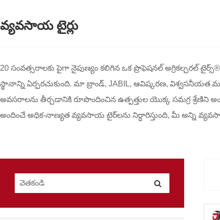
వ్యవసాయ టైర్లు
20 సంవత్సరాలకు పైగా నైపుణ్యం కలిగిన ఒక ప్రొఫెషనల్ అగ్రికల్చర
స్థానాన్ని ఏర్పరచుకుంది. మా బ్రాండ్, JABIL, ఆవిష్కరణ, విశ్వస
అవసరాలను తీర్చడానికి రూపొందించిన ఉత్పత్తుల యొక్క సమగ్ర శ్రేణిని అం
అందించే అధిక-నాణ్యత వ్యవసాయ టైర్‌లను నిర్ధారిస్తుంది, మీ అన్ని వ్య