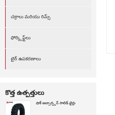
చక్రాలు మరియు రిమ్స్
ఫోర్క్లిఫ్ట్‌లు
టైర్ ఉపకరణాలు
కొత్త ఉత్పత్తులు
షాక్ అబ్సార్ప్షన్ సాలిడ్ టైర్లు