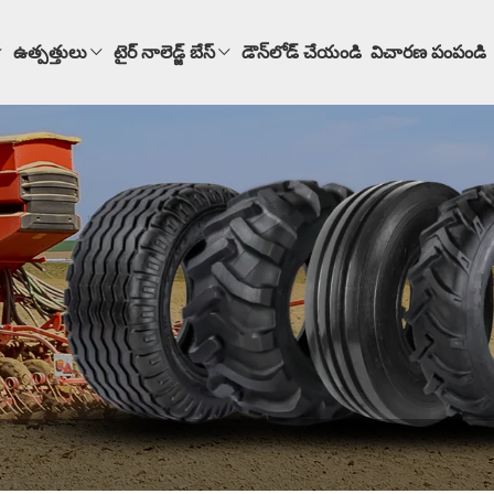
ఉత్పత్తులు
టైర్ నాలెడ్జ్ బేస్
డౌన్‌లోడ్ చేయండి
విచారణ పంపండి