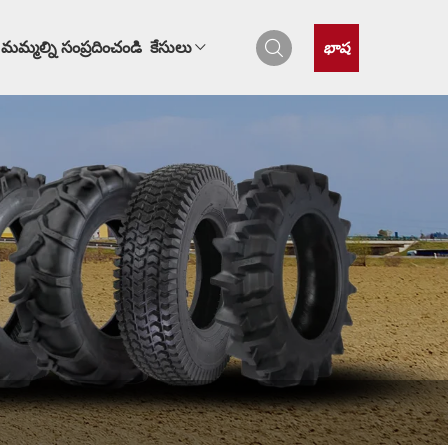
భాష
మమ్మల్ని సంప్రదించండి
కేసులు