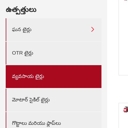
ఉత్పత్తులు

ఘన టైర్లు
OTR టైర్లు
వ్యవసాయ టైర్లు
మోటార్ సైకిల్ టైర్లు
గొట్టాలు మరియు ఫ్లాప్‌లు