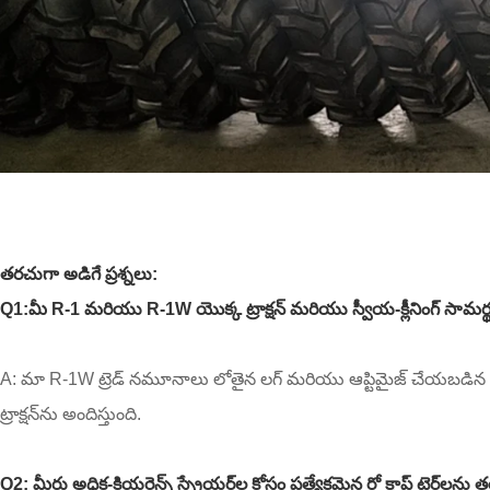
తరచుగా అడిగే ప్రశ్నలు:
Q1:మీ R-1 మరియు R-1W యొక్క ట్రాక్షన్ మరియు స్వీయ-క్లీనింగ్ సామర్
A: మా R-1W ట్రెడ్ నమూనాలు లోతైన లగ్ మరియు ఆప్టిమైజ్ చేయబడిన 45-డిగ్ర
ట్రాక్షన్‌ను అందిస్తుంది.
Q2: మీరు అధిక-క్లియరెన్స్ స్ప్రేయర్‌ల కోసం ప్రత్యేకమైన రో క్రాప్ టైర్‌లను