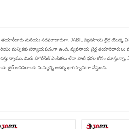
ల్ టైర్స్® తయారీదారు మరియు సరఫరాదారుగా, JABIL వ్యవసాయ టైర్ల 
నీయత మరియు మన్నికకు పర్యాయపదంగా ఉంది. వ్యవసాయ టైర్ల తయారీదారు
దిస్తున్నాము. మీరు హోల్‌సేల్ ఎంపికలు లేదా పోటీ ధరల కోసం చూస్తున్నా
వసాయ టైర్ అవసరాలకు మమ్మల్ని ఆదర్శ భాగస్వామిగా చేస్తుంది.