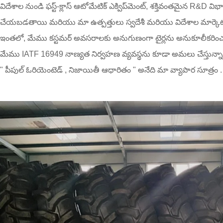
విదేశాల నుండి ఫస్ట్-క్లాస్ ఆటోమేటిక్ ఎక్విప్‌మెంట్, శక్తివంతమైన 
చేయబడతాయి మరియు మా ఉత్పత్తులు స్వదేశీ మరియు విదేశాల మార్కెట్‌
ఇంతలో, మేము కస్టమర్ అవసరాలకు అనుగుణంగా టైర్లను అనుకూలీకరిం
మేము IATF 16949 నాణ్యత నిర్వహణ వ్యవస్థను కూడా అమలు చేస్తున్నాము
" పీపుల్ ఓరియెంటెడ్ , నిజాయితీ ఆధారితం " అనేది మా వ్యాపార సూత్