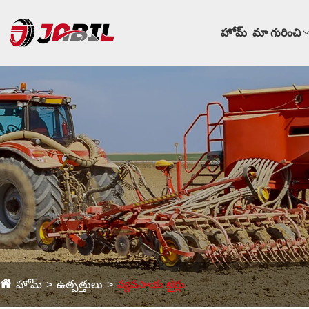
హోమ్
మా గురించి
హోమ్
ఉత్పత్తులు
వ్యవసాయ టైర్లు