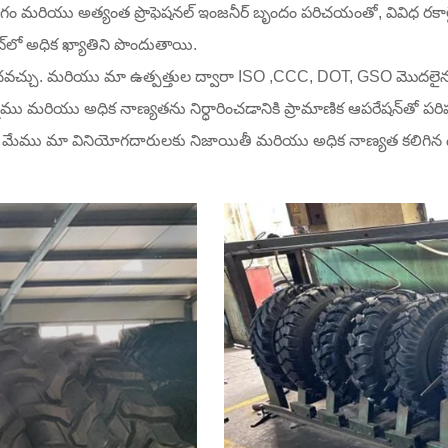
R&D విభాగం మరియు అత్యంత ప్రొఫెషనల్ ఇంజనీర్ బృందం పరిచయంతో, వివిధ 
లో అధిక ఖ్యాతిని పొందుతాయి.
చవచ్చు. మరియు మా ఉత్పత్తుల ద్వారా ISO ,CCC, DOT, GSO మొదలై
 మరియు అధిక నాణ్యతను నిర్ధారించడానికి ప్రామాణిక ఆపరేషన్‌తో పరిపూ
రం . మేము మా వినియోగదారులకు నిజాయితీ మరియు అధిక నాణ్యత కలిగిన 