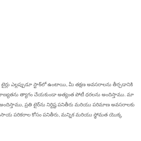
సాయ టైర్లు ఎల్లప్పుడూ స్టాక్‌లో ఉంటాయి, మీ తక్షణ అవసరాలను తీర్చడానికి
ేము నాణ్యతను త్యాగం చేయకుండా అత్యంత పోటీ ధరలను అందిస్తాము. మా
స్తాము, ప్రతి టైర్‌ను నిర్దిష్ట పనితీరు మరియు పరిమాణ అవసరాలకు
వసాయ పరికరాల కోసం పనితీరు, మన్నిక మరియు స్థోమత యొక్క