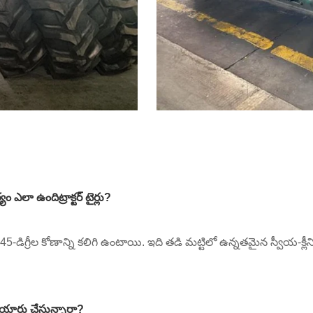
థ్యం ఎలా ఉంది
ట్రాక్టర్ టైర్లు
?
ీల కోణాన్ని కలిగి ఉంటాయి. ఇది తడి మట్టిలో ఉన్నతమైన స్వీయ-క్లీనింగ్‌ను
 తయారు చేస్తున్నారా?