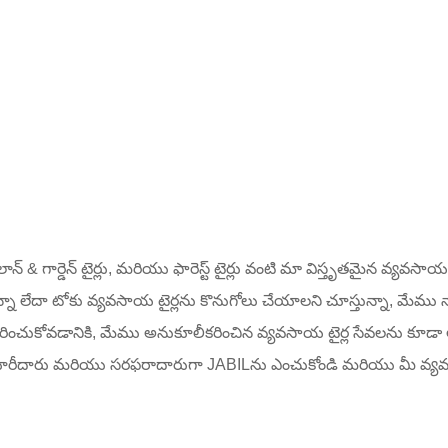
ు, లాన్ & గార్డెన్ టైర్లు, మరియు ఫారెస్ట్ టైర్లు వంటి మా విస్తృతమైన వ్యవ
్తున్నా లేదా టోకు వ్యవసాయ టైర్లను కొనుగోలు చేయాలని చూస్తున్నా, మ
ంచుకోవడానికి, మేము అనుకూలీకరించిన వ్యవసాయ టైర్ల సేవలను కూడా అంది
 తయారీదారు మరియు సరఫరాదారుగా JABILను ఎంచుకోండి మరియు మీ వ్య