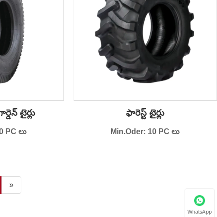
డెన్ టైర్లు
ఫారెస్ట్ టైర్లు
0 PC లు
Min.Oder: 10 PC లు
»
WhatsApp