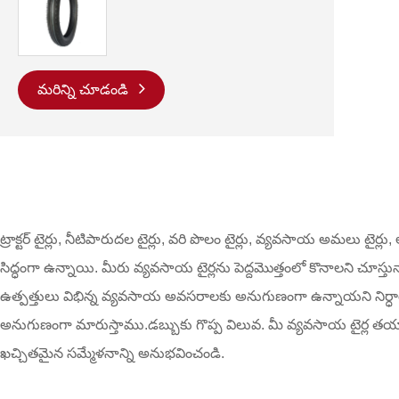
మరిన్ని చూడండి
ట్రాక్టర్ టైర్లు, నీటిపారుదల టైర్లు, వరి పొలం టైర్లు, వ్యవసాయ అమలు టైర్ల
సిద్ధంగా ఉన్నాయి. మీరు వ్యవసాయ టైర్లను పెద్దమొత్తంలో కొనాలని చూస
ఉత్పత్తులు విభిన్న వ్యవసాయ అవసరాలకు అనుగుణంగా ఉన్నాయని నిర్ధారి
అనుగుణంగా మారుస్తాము.డబ్బుకు గొప్ప విలువ. మీ వ్యవసాయ టైర్ల
ఖచ్చితమైన సమ్మేళనాన్ని అనుభవించండి.