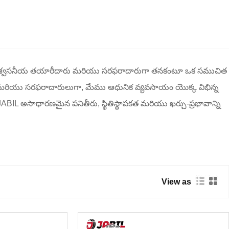
యొక్క విశ్వసనీయ తయారీదారు మరియు సరఫరాదారుగా తనకంటూ ఒక సముచిత
లు మరియు సరఫరాదారులుగా, మేము ఆధునిక వ్యవసాయం యొక్క విభిన్న
, JABIL అసాధారణమైన పనితీరు, స్థితిస్థాపకత మరియు ఖర్చు-ప్రభావాన్ని
View as