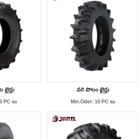
 టైర్లు
వరి పొలం టైర్లు
0 PC లు
Min.Oder: 10 PC లు