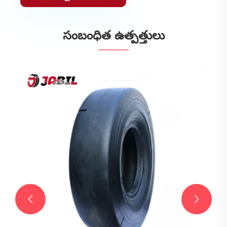
సంబంధిత ఉత్పత్తులు

