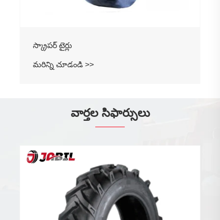
స్క్రాపర్ టైర్లు
మరిన్ని చూడండి >>
వార్తల సిఫార్సులు