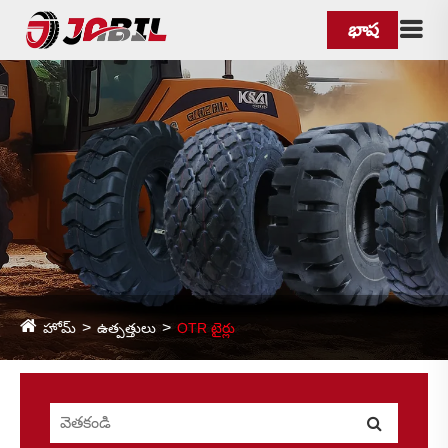
భాష
హోమ్
ఉత్పత్తులు
OTR టైర్లు