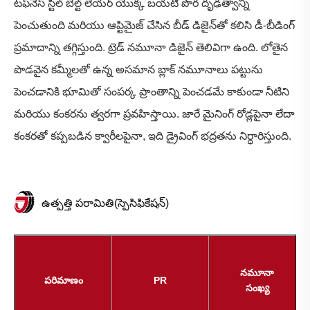
టఫ్‌నెస్ స్టీల్ బెల్ట్ లేయర్ యొక్క బయటి పొర దృఢత్వాన్ని
పెంచుతుంది మరియు ఆప్టిమైజ్ చేసిన బీడ్ డిజైన్‌తో కలిసి డీ-బీడింగ్
ప్రమాదాన్ని తగ్గిస్తుంది. ట్రెడ్ నమూనా డిజైన్ తెలివిగా ఉంది. లోతైన
పొడవైన కమ్మీలతో ఉన్న అసమాన బ్లాక్ నమూనాలు పట్టును
పెంచడానికి భూమితో సంపర్క ప్రాంతాన్ని పెంచడమే కాకుండా నీటిని
మరియు కంకరను త్వరగా ప్రవహిస్తాయి. జారే మైనింగ్ రోడ్లపైనా లేదా
కంకరతో కప్పబడిన క్వారీలపైనా, ఇది డ్రైవింగ్ భద్రతను నిర్ధారిస్తుంది.
ఉత్పత్తి పరామితి(స్పెసిఫికేషన్)
నమూనా
పరిమాణం
PR
సంఖ్య