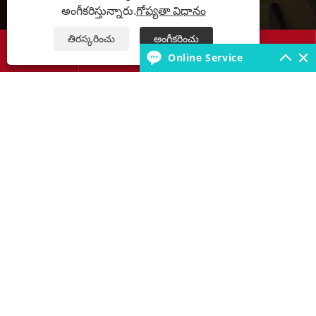
అంగీకరిస్తున్నారు.
గోప్యతా విధానం
ఉత్పత్తులు
తిరస్కరించు
అంగీకరించు




Online Service
టైర్ నాలెడ్జ్ బేస్
మమ్మల్ని సంప్రదించండి
కాపీరైట్ © 2025 JABIL Rubber Co., Ltd. సర్వ హక్కులు ప్రత్యేకించబడ్డాయి.
Links
Sitemap
RSS
XML
గోప్యతా విధానం