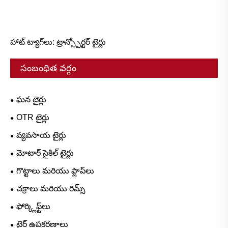
హాట్ ట్యాగ్‌లు: ట్రాన్స్పోర్టర్ టైర్లు
సంబంధిత వర్గం
ఘన టైర్లు
OTR టైర్లు
వ్యవసాయ టైర్లు
మోటార్ సైకిల్ టైర్లు
గొట్టాలు మరియు ఫ్లాప్‌లు
చక్రాలు మరియు రిమ్స్
ఫోర్క్లిఫ్ట్‌లు
టైర్ ఉపకరణాలు