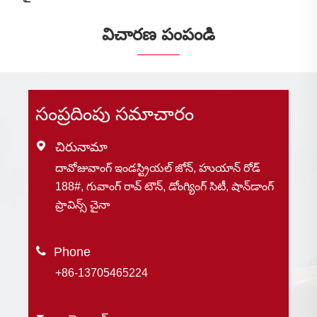
విచారణ పంపండి
సంప్రదింపు సమాచారం

చిరునామా
దావోజువాంగ్ ఇండస్ట్రియల్ జోన్, హుయాన్ రోడ్
188#, గువాంగ్ రావ్ టౌన్, డోంగ్యింగ్ సిటీ, షాన్‌డాంగ్
ప్రావిన్స్ చైనా

+86-13705465224