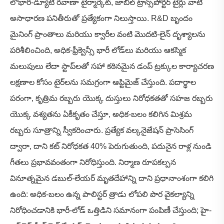
లో
భారీ-డ్యూటీ రవాణా టైర్
మార్కెట్, జాబిల్ ట్రాన్స్‌పోర్టర్ టైర్లు వాటి
అసాధారణ పనితీరుతో ప్రత్యేకంగా నిలుస్తాయి. R&D బృందం
మైనింగ్ ప్రాంతాలు మరియు క్వారీల వంటి మొదటి-లైన్ దృశ్యాలను
పరిశీలించింది, అధిక-ఫ్రీక్వెన్సీ భారీ లోడ్‌లు మరియు ఆకస్మిక
మలుపులు లేదా స్టాప్‌లతో సహా కఠినమైన డంప్ ట్రక్కుల కార్యాచరణ
లక్షణాల కోసం టైర్‌లను సమగ్రంగా ఆప్టిమైజ్ చేస్తుంది. పదార్థాల
పరంగా, కృత్రిమ రబ్బరు యొక్క దుస్తులు నిరోధకతతో సహజ రబ్బరు
యొక్క వశ్యతను ఏకీకృతం చేస్తూ, అధిక-బలం కలిగిన మిశ్రమ
రబ్బరు సూత్రాన్ని స్వీకరించారు. ప్రత్యేక వల్కనైజేషన్ ప్రాసెసింగ్
ద్వారా, దాని కట్ నిరోధకత 40% పెరుగుతుంది, పదునైన రాళ్ల నుండి
గీతలు ప్రభావవంతంగా నిరోధిస్తుంది. నిర్మాణ రూపకల్పన
వినూత్నమైన డబుల్-లేయర్ మృతదేహాన్ని దాని ప్రధానాంశంగా కలిగి
ఉంది: అధిక-బలం ఉన్న పాలిస్టర్ త్రాడు లోపలి పొర వైకల్యాన్ని
నిరోధించడానికి భారీ-లోడ్ ఒత్తిడిని సమానంగా పంపిణీ చేస్తుంది; హై-