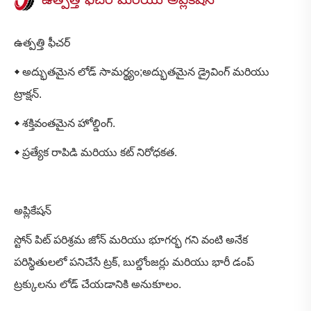
ఉత్పత్తి ఫీచర్
◆ అద్భుతమైన లోడ్ సామర్థ్యం;అద్భుతమైన డ్రైవింగ్ మరియు
ట్రాక్షన్.
◆ శక్తివంతమైన హోల్డింగ్.
◆ ప్రత్యేక రాపిడి మరియు కట్ నిరోధకత.
అప్లికేషన్
స్టోన్ పిట్ పరిశ్రమ జోన్ మరియు భూగర్భ గని వంటి అనేక
పరిస్థితులలో పనిచేసే ట్రక్, బుల్డోంజర్లు మరియు భారీ డంప్
ట్రక్కులను లోడ్ చేయడానికి అనుకూలం.