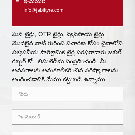
ఇ-మెయిల్

info@jabiltyre.com
ఘన టైర్లు, OTR టైర్లు, వ్యవసాయ టైర్లు
మొదలైన వాటి గురించి విచారణ కోసం చైనాలోని
విశ్వసనీయ పారిశ్రామిక టైర్ల సరఫరాదారు జబిల్
రబ్బర్ కో., లిమిటెడ్‌ను సంప్రదించండి. మీ
అవసరాలకు అనుకూలీకరించిన పరిష్కారాలను
అందించడానికి మేము కట్టుబడి ఉన్నాము.