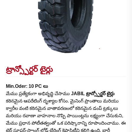
ట్రాన్స్పోర్టర్ టైర్లు
Min.Oder: 10 PC లు
మేము ప్రత్యేకంగా అభివృద్ధి చేసాము
JABIL ట్రాన్స్పోర్టర్ టైర్లు
కఠినమైన ఆపరేటింగ్ దృశ్యాల కోసం. మైనింగ్ ప్రాంతాలు మరియు
క్వారీల వంటి కఠినమైన వాతావరణంలో కఠినమైన డంప్ ట్రక్కులు
మరియు రవాణా వాహనాల నొప్పి పాయింట్లను లక్ష్యంగా చేసుకుని,
మేము ప్రధాన పోటీతత్వంతో ఒక పరిష్కారాన్ని రూపొందించాము. ఈ
టైర్ సూపర్-స్ట్రాంగ్ లోడ్-బేరింగ్ కెపాసిటీని కలిగి ఉంది, భారీ