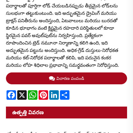
పదార్థాలతో పూర్తిగా లోడ్ చేయబడినప్పుడు తీవ్రమైన లోడ్‌లను
సులభంగా తట్టుకుంటుంది. ఇది అద్భుతమైన డ్రైవింగ్ మరియు
ట్రాక్షన్ పనితీరును అందిస్తుంది, ఏటవాలులు మరియు బురదతో
కూడిన భూభాగం వంటి క్లిష్టమైన రహదారి పరిస్థితులలో కూడా
స్థిరమైన పవర్ అవుట్‌పుట్‌ను నిర్వహిస్తుంది. ప్రత్యేకంగా
రూపొందించిన ట్రెడ్ నమూనా నిర్మాణాన్ని కలిగి ఉంది, ఇది
అద్భుతమైన పట్టును అందిస్తుంది. అధిక-గ్రేడ్ దుస్తులు-నిరోధకత
మరియు కట్-నిరోధక పదార్థాలతో కలిపి, ఇది పదునైన కంకర
మరియు లోహ శిధిలాల ప్రభావాన్ని సమర్థవంతంగా నిరోధిస్తుంది.
విచారణ పంపండి
Facebook
X
WhatsApp
Pinterest
LinkedIn
Share
ఉత్పత్తి వివరణ