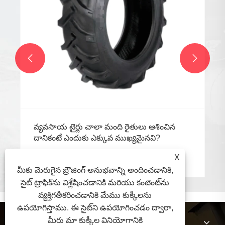


వ్యవసాయ టైర్లు చాలా మంది రైతులు ఆశించిన
దానికంటే ఎందుకు ఎక్కువ ముఖ్యమైనవి?
X
మరిన్ని చూడండి >>
మీకు మెరుగైన బ్రౌజింగ్ అనుభవాన్ని అందించడానికి,
సైట్ ట్రాఫిక్‌ను విశ్లేషించడానికి మరియు కంటెంట్‌ను
వ్యక్తిగతీకరించడానికి మేము కుక్కీలను
ఉపయోగిస్తాము. ఈ సైట్‌ని ఉపయోగించడం ద్వారా,
మా గురించి
మీరు మా కుక్కీల వినియోగానికి