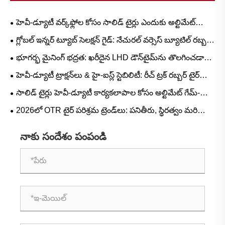
హెవీ-డ్యూటీ వర్క్‌ఫ్లోల కోసం సాలిడ్ టైర్లు ఎందుకు అల్టిమేట్
అప్‌గ్రేడ్?
గ్లోబల్ ఇన్నర్ ట్యూబ్ సెలక్షన్ గైడ్: నేచురల్ వర్సెస్ బ్యూటిల్ రబ్బర్
కోసం జనాదరణ పొందిన పరిమాణాలు మరియు దృశ్య-ఆధారిత
భూగర్భ మైనింగ్ భద్రత: ఖరీదైన LHD డౌన్‌టైమ్‌ను తొలగించడానికి
అప్లికేషన్‌లు
L-5S సిరీస్ టైర్లు ఎందుకు కీలకం
హెవీ-డ్యూటీ ట్రాక్షన్‌లు & హై-ఐస్ల్ స్టెబిలిటీ: రీచ్ ట్రక్ రబ్బర్ టైర్
డిమాండ్ ట్రెండ్‌లు మరియు ఆపరేషనల్ గైడ్
సాలిడ్ టైర్లు హెవీ-డ్యూటీ కార్యకలాపాల కోసం అల్టిమేట్ గేమ్-
ఛేంజర్‌గా ఉన్నాయా?
2026లో OTR టైర్ పరిశ్రమ ట్రెండ్‌లు: పనితీరు, స్థిరత్వం మరియు
సేవా ఆవిష్కరణ
నాకు సందేశం పంపండి