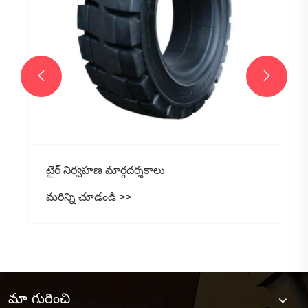


టైర్ నిర్వహణ మార్గదర్శకాలు
మరిన్ని చూడండి >>
మా గురించి