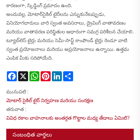
కారణంగా, స్కిడ్డింగ్ ప్రమాదం ఉంది.
అందువల్ల, మోటార్‌సైకిల్ టైర్‌లను ఎన్నుకునేటప్పుడు,
వినియోగదారులు వారి స్వంత అవసరాలు, డ్రైవింగ్ వాతావరణం
మరియు వాతావరణ పరిస్థితుల ఆధారంగా సమగ్ర పరిశీలన చేయాలి.
ట్యూబ్‌లెస్ టైర్లు మరియు సెమీ-సాఫ్ట్ కాంపౌండ్ టైర్లు రెండూ వాటి
స్వంత ప్రయోజనాలు మరియు అప్రయోజనాలు ఉన్నాయి. ఉత్తమ
ఎంపిక మీకు సరిపోయేది.
Facebook
X
WhatsApp
Pinterest
LinkedIn
Share
మునుపటి :
మోటార్ సైకిల్ టైర్ నిర్వహణ మరియు సంరక్షణ
తరువాత :
వివిధ రకాల వాహనాలకు అంతర్గత గొట్టాల మధ్య తేడాలు ఏమిటి?
సంబంధిత వార్తలు