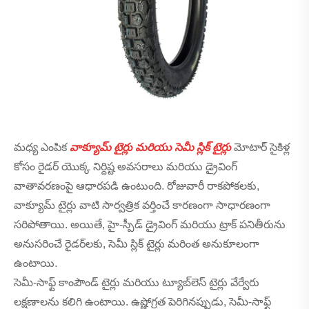
మధ్య ఎంపిక
వాక్యూమ్ టైర్లు మరియు సెమీ స్లిక్ టైర్లు
మోటార్ సైకిళ్ల
కోసం రైడర్ యొక్క నిర్దిష్ట అవసరాలు మరియు డ్రైవింగ్
వాతావరణంపై ఆధారపడి ఉంటుంది. రోజువారీ రాకపోకలకు,
వాక్యూమ్ టైర్లు వాటి సార్వత్రిక వర్తించే కారణంగా సాధారణంగా
సరిపోతాయి. అయితే, హై-స్పీడ్ డ్రైవింగ్ మరియు ట్రాక్ పనితీరును
అనుసరించే రైడర్‌లకు, సెమీ స్లిక్ టైర్లు మరింత అనుకూలంగా
ఉంటాయి.
సెమీ-సాఫ్ట్ కాంపౌండ్ టైర్లు మరియు ట్యూబ్‌లెస్ టైర్లు వేర్వేరు
లక్షణాలను కలిగి ఉంటాయి. ఉష్ణోగ్రత పెరిగినప్పుడు, సెమీ-సాఫ్ట్