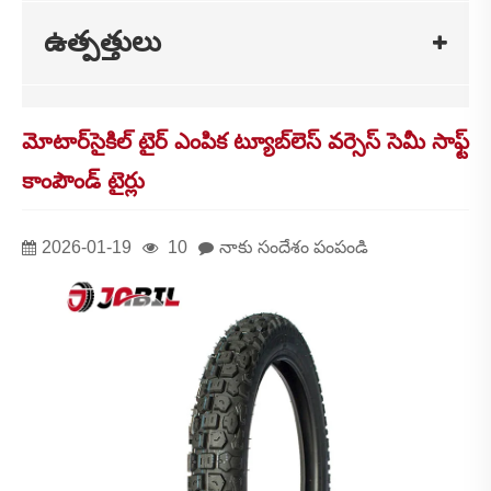
ఉత్పత్తులు
మోటార్‌సైకిల్ టైర్ ఎంపిక ట్యూబ్‌లెస్ వర్సెస్ సెమీ సాఫ్ట్
కాంపౌండ్ టైర్లు
2026-01-19
10
నాకు సందేశం పంపండి