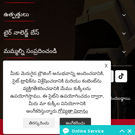
ఉత్పత్తులు
టైర్ నాలెడ్జ్ బేస్
మమ్మల్ని సంప్రదించండి
X
మీకు మెరుగైన బ్రౌజింగ్ అనుభవాన్ని అందించడానికి,
సైట్ ట్రాఫిక్‌ను విశ్లేషించడానికి మరియు కంటెంట్‌ను
వ్యక్తిగతీకరించడానికి మేము కుక్కీలను
ఉపయోగిస్తాము. ఈ సైట్‌ని ఉపయోగించడం ద్వారా,
కాపీరైట్ © 2025 JABIL Rubber Co., Ltd. సర్వ హక్కులు ప్రత్యేకించబడ్డాయి.
మీరు మా కుక్కీల వినియోగానికి
Links
Sitemap
RSS
XML
గోప్యతా విధానం
అంగీకరిస్తున్నారు.
గోప్యతా విధానం
తిరస్కరించు
అంగీకరించు




Online Service