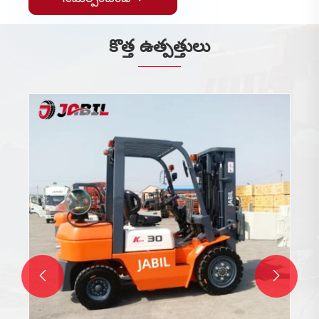
కొత్త ఉత్పత్తులు

