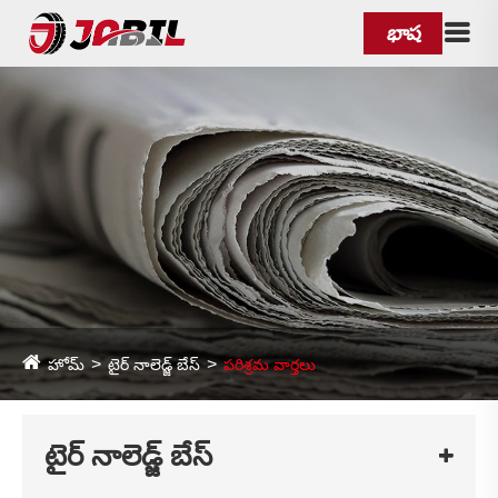
భాష
హోమ్
టైర్ నాలెడ్జ్ బేస్
పరిశ్రమ వార్తలు
టైర్ నాలెడ్జ్ బేస్