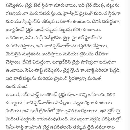
సమ్మేళనం టైర్లు జెల్ స్థితిగా మారుతాయి, ఇది టైర్ యొక్క పట్టును
గణనీయంగా మెరుగుపరుస్తుంది, హై-స్పీడ్ డ్రైవింగ్ మరింత స్థిరంగా
మరియు స్కిడ్డింగ్‌కు తక్కువ అవకాశం ఉంటుంది. దీనికి విరుద్ధంగా,
ట్యూబ్‌లెస్ టైర్లు బలహీనమైన పట్టును కలిగి ఉంటాయి.
అదనంగా, సెమీ-సాఫ్ట్ సమ్మేళనం టైర్లు హై-టెక్ ఫైబర్‌లను
ఉపయోగిస్తాయి, ఇవి వాటి సైడ్‌వాల్‌లను కష్టతరం చేస్తాయి,
మెరుగైన మద్దతును అందిస్తాయి మరియు టైర్‌లను తేలికగా
చేస్తాయి. దీనికి విరుద్ధంగా, ట్యూబ్‌లెస్ టైర్లు సాపేక్షంగా బరువుగా
ఉంటాయి. సెమీ-సాఫ్ట్ సమ్మేళనం టైర్ల గ్రౌండ్ కాంటాక్ట్ ఏరియా పెద్దది,
ఇది వాటి పట్టును మరియు డ్రైవింగ్ స్థిరత్వాన్ని మరింత
పెంచుతుంది.
అయితే, సెమీ-సాఫ్ట్ కాంపౌండ్ టైర్లు కూడా కొన్ని లోపాలను కలిగి
ఉన్నాయి. వాటి సైడ్‌వాల్‌లు సాపేక్షంగా మృదువుగా ఉంటాయి
మరియు అవి భారీ బ్రేకింగ్‌లో వైకల్యానికి గురవుతాయి, ఇది టైర్‌లపై
మరింత ఘర్షణకు కారణమవుతుంది. ముఖ్యంగా వర్షపు పరిస్థితుల్లో,
సెమీ-సాఫ్ట్ కాంపౌండ్ టైర్ల ఉపరితలంపై తక్కువ ట్రెడ్ నమూనాల