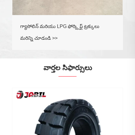
గ్యాసోలిన్ మరియు LPG ఫోర్క్లిఫ్ట్ ట్రక్కులు
మరిన్ని చూడండి >>
వార్తల సిఫార్సులు