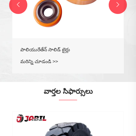


వార్తల సిఫార్సులు
వివిధ రకాల వాహనాలకు అంతర్గత గొట్టాల మధ్య