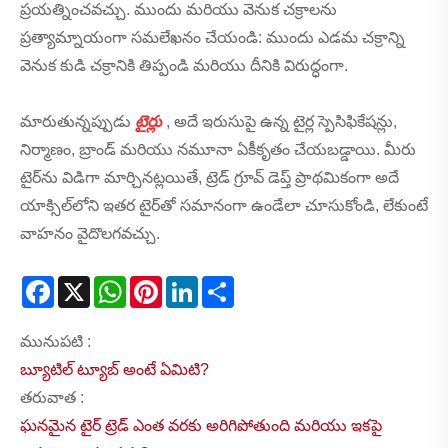
ప్రయత్నించవచ్చు. ముందు మరియు వెనుక చక్రాలను
ప్రత్యామ్నాయంగా సమలేఖనం చేయండి: ముందు ఎడమ చక్రాన్ని
వెనుక కుడి చక్రానికి తిప్పండి మరియు దీనికి విరుద్ధంగా.
మారుతున్నప్పుడు
టైర్లు
, అదే ఇరుసుపై ఉన్న టైర్ల స్పెసిఫికేషన్లు,
నిర్మాణం, బ్రాండ్ మరియు నమూనా ఏకీకృతం చేయబడ్డాయి. మీరు
టైర్‌ను విడిగా మార్చినట్లయితే, ట్రెడ్ గ్రూవ్ డెప్త్ ప్రాథమికంగా అదే
యాక్సిల్‌లోని ఇతర టైర్‌తో సమానంగా ఉండేలా చూసుకోండి, లేకుంటే
వాహనం వైదొలగవచ్చు.
Facebook
X
WhatsApp
Pinterest
LinkedIn
Share
మునుపటి :
బ్యూటిల్ ట్యూబ్ అంటే ఏమిటి?
తరువాత :
ఘనమైన టైర్ ట్రెడ్ ఎంత వరకు అరిగిపోతుంది మరియు ఇకపై