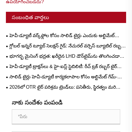
ఉపయోగించబడదు?
సంబంధిత వార్తలు
హెవీ-డ్యూటీ వర్క్‌ఫ్లోల కోసం సాలిడ్ టైర్లు ఎందుకు అల్టిమేట్
అప్‌గ్రేడ్?
గ్లోబల్ ఇన్నర్ ట్యూబ్ సెలక్షన్ గైడ్: నేచురల్ వర్సెస్ బ్యూటిల్ రబ్బర్
కోసం జనాదరణ పొందిన పరిమాణాలు మరియు దృశ్య-ఆధారిత
భూగర్భ మైనింగ్ భద్రత: ఖరీదైన LHD డౌన్‌టైమ్‌ను తొలగించడానికి
అప్లికేషన్‌లు
L-5S సిరీస్ టైర్లు ఎందుకు కీలకం
హెవీ-డ్యూటీ ట్రాక్షన్‌లు & హై-ఐస్ల్ స్టెబిలిటీ: రీచ్ ట్రక్ రబ్బర్ టైర్
డిమాండ్ ట్రెండ్‌లు మరియు ఆపరేషనల్ గైడ్
సాలిడ్ టైర్లు హెవీ-డ్యూటీ కార్యకలాపాల కోసం అల్టిమేట్ గేమ్-
ఛేంజర్‌గా ఉన్నాయా?
2026లో OTR టైర్ పరిశ్రమ ట్రెండ్‌లు: పనితీరు, స్థిరత్వం మరియు
సేవా ఆవిష్కరణ
నాకు సందేశం పంపండి