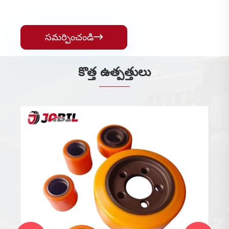
సమర్పించండి

కొత్త ఉత్పత్తులు
ట్రాన్స్పోర్టర్ టైర్లు
మరిన్ని చూడండి >>