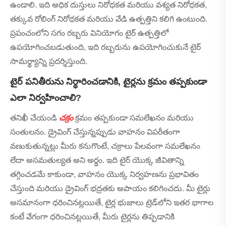
ఉండాలి. ఇది అధిక దుస్తులు నిరోధకత మరియు వశ్యత నిరోధకత,
తక్కువ రోలింగ్ నిరోధకత మరియు వేడి ఉత్పత్తిని కలిగి ఉంటుంది.
ప్రపంచంలోని సగం రబ్బరు వినియోగం టైర్ ఉత్పత్తిలో
ఉపయోగించబడుతుంది, ఇది రబ్బరును ఉపయోగించుకునే టైర్
సామర్థ్యాన్ని ప్రదర్శిస్తుంది.
టైర్ పనితీరును నిర్ధారించడానికి, టైర్లను క్రమం తప్పకుండా
ఎలా నిర్వహించాలి?
తనిఖీ చేయండి
చక్రం
క్రమం తప్పకుండా సమలేఖనం మరియు
సంతులనం. డ్రైవింగ్ చేస్తున్నప్పుడు వాహనం విపరీతంగా
వణుకుతున్నట్లు మీరు కనుగొంటే, చక్రాలు పేలవంగా సమలేఖనం
లేదా అసమతుల్యత అని అర్థం. ఇది టైర్ యొక్క జీవితాన్ని
తగ్గించడమే కాకుండా, వాహనం యొక్క నిర్వహణను ప్రభావితం
చేస్తుంది మరియు డ్రైవింగ్ భద్రతకు అపాయం కలిగించదు. మీ టైర్లు
అసమానంగా ధరించినట్లయితే, టైర్ల భుజాలు ట్రెడ్‌లోని ఇతర భాగాల
కంటే వేగంగా ధరించినట్లయితే, మీరు టైర్లను తిప్పడానికి