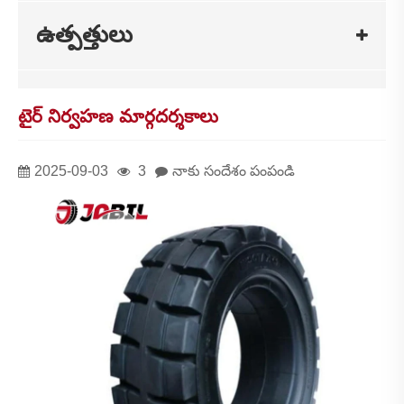
ఉత్పత్తులు
టైర్ నిర్వహణ మార్గదర్శకాలు
2025-09-03
3
నాకు సందేశం పంపండి