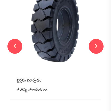
తేడాలు ఏమిటి?
మరిన్ని చూడండి >>

