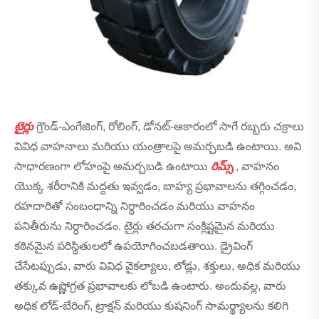
టైర్లు
గ్రౌండ్-ఎంగేజింగ్, రోలింగ్, డోనట్-ఆకారంలో సాగే రబ్బరు చక్రాలు
వివిధ వాహనాలు మరియు యంత్రాలపై అమర్చబడి ఉంటాయి. అవి
సాధారణంగా లోహంపై అమర్చబడి ఉంటాయి
రిమ్స్
, వాహనం
యొక్క శరీరానికి మద్దతు ఇవ్వడం, బాహ్య ప్రభావాలను తగ్గించడం,
రహదారితో సంబంధాన్ని నిర్ధారించడం మరియు వాహనం
పనితీరును నిర్ధారించడం. టైర్లు తరచుగా సంక్లిష్టమైన మరియు
కఠినమైన పరిస్థితులలో ఉపయోగించబడతాయి. డ్రైవింగ్
చేసేటప్పుడు, వారు వివిధ వైకల్యాలు, లోడ్లు, శక్తులు, అధిక మరియు
తక్కువ ఉష్ణోగ్రత ప్రభావాలకు లోబడి ఉంటారు. అందువల్ల, వారు
అధిక లోడ్-బేరింగ్, ట్రాక్షన్ మరియు కుషనింగ్ సామర్థ్యాలను కలిగి