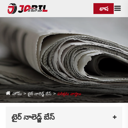
భాష
హోమ్
టైర్ నాలెడ్జ్ బేస్
పరిశ్రమ వార్తలు
టైర్ నాలెడ్జ్ బేస్