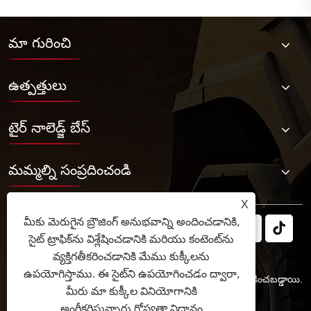
మా గురించి
ఉత్పత్తులు
టైర్ నాలెడ్జ్ బేస్
మమ్మల్ని సంప్రదించండి
X
మీకు మెరుగైన బ్రౌజింగ్ అనుభవాన్ని అందించడానికి,
సైట్ ట్రాఫిక్‌ను విశ్లేషించడానికి మరియు కంటెంట్‌ను
వ్యక్తిగతీకరించడానికి మేము కుక్కీలను
ఉపయోగిస్తాము. ఈ సైట్‌ని ఉపయోగించడం ద్వారా,
కాపీరైట్ © 2025 JABIL Rubber Co., Ltd. సర్వ హక్కులు ప్రత్యేకించబడ్డాయి.
మీరు మా కుక్కీల వినియోగానికి
Links
Sitemap
RSS
XML
గోప్యతా విధానం
అంగీకరిస్తున్నారు.
గోప్యతా విధానం