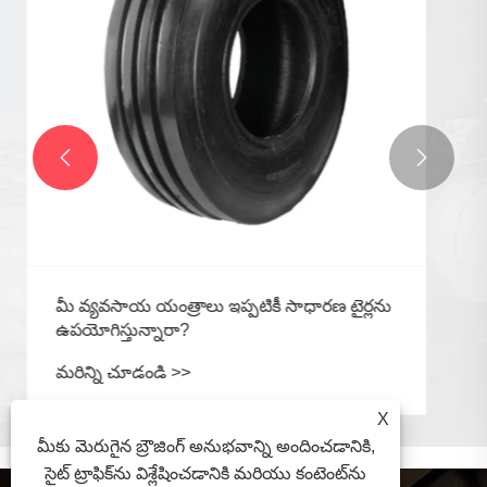
మరిన్ని చూడండి >>


X
మీకు మెరుగైన బ్రౌజింగ్ అనుభవాన్ని అందించడానికి,
సైట్ ట్రాఫిక్‌ను విశ్లేషించడానికి మరియు కంటెంట్‌ను