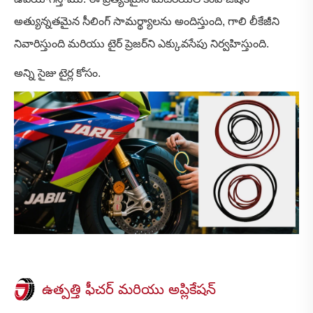
అత్యున్నతమైన సీలింగ్ సామర్థ్యాలను అందిస్తుంది, గాలి లీకేజీని
నివారిస్తుంది మరియు టైర్ ప్రెజర్‌ని ఎక్కువసేపు నిర్వహిస్తుంది.
అన్ని సైజు టైర్ల కోసం.
ఉత్పత్తి ఫీచర్ మరియు అప్లికేషన్