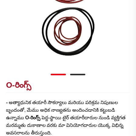
O-రింగ్స్
-
అత్యాధునిక తయారీ సౌకర్యాలు మరియు పరిశ్రమ నిపుణుల
బృందంతో, మేము అధిక నాణ్యతను అందించడానికి కట్టుబడి
ఉన్నాము
O-రింగ్స్
పెద్ద-స్థాయి టైర్ తయారీదారుల నుండి వ్యక్తిగత
మరమ్మతు దుకాణాల వరకు మా వినియోగదారుల యొక్క విభిన్న
అవసరాలను తీరుస్తుంది.