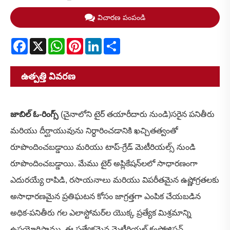
విచారణ పంపండి
Facebook
X
WhatsApp
Pinterest
LinkedIn
Share
ఉత్పత్తి వివరణ
జాబిల్ ఓ-రింగ్స్
(చైనాలోని టైర్ తయారీదారు నుండి)
సరైన పనితీరు
మరియు దీర్ఘాయువును నిర్ధారించడానికి ఖచ్చితత్వంతో
రూపొందించబడ్డాయి మరియు టాప్-గ్రేడ్ మెటీరియల్స్ నుండి
రూపొందించబడ్డాయి. మేము టైర్ అప్లికేషన్‌లలో సాధారణంగా
ఎదురయ్యే రాపిడి, రసాయనాలు మరియు విపరీతమైన ఉష్ణోగ్రతలకు
అసాధారణమైన ప్రతిఘటన కోసం జాగ్రత్తగా ఎంపిక చేయబడిన
అధిక-పనితీరు గల ఎలాస్టోమర్‌ల యొక్క ప్రత్యేక మిశ్రమాన్ని
ఉపయోగిస్తాము. ఈ ప్రత్యేకమైన మెటీరియల్ కంపోజిషన్