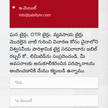
ఇ-మెయిల్

info@jabiltyre.com
ఘన టైర్లు, OTR టైర్లు, వ్యవసాయ టైర్లు
మొదలైన వాటి గురించి విచారణ కోసం చైనాలోని
విశ్వసనీయ పారిశ్రామిక టైర్ల సరఫరాదారు జబిల్
రబ్బర్ కో., లిమిటెడ్‌ను సంప్రదించండి. మీ
అవసరాలకు అనుకూలీకరించిన పరిష్కారాలను
అందించడానికి మేము కట్టుబడి ఉన్నాము.