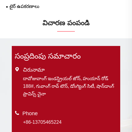
టైర్ ఉపకరణాలు
విచారణ పంపండి
సంప్రదింపు సమాచారం

చిరునామా
దావోజువాంగ్ ఇండస్ట్రియల్ జోన్, హుయాన్ రోడ్
188#, గువాంగ్ రావ్ టౌన్, డోంగ్యింగ్ సిటీ, షాన్‌డాంగ్
ప్రావిన్స్ చైనా

+86-13705465224