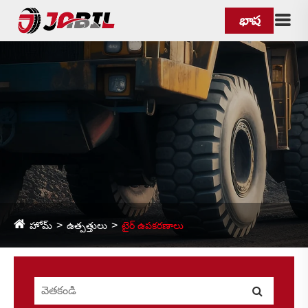
భాష
హోమ్
ఉత్పత్తులు
టైర్ ఉపకరణాలు