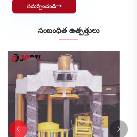
సమర్పించండి

సంబంధిత ఉత్పత్తులు
రబ్బరు రింగ్స్
మరిన్ని చూడండి >>

