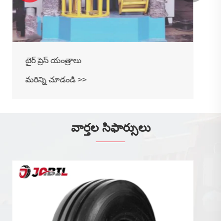
వార్తల సిఫార్సులు
సాలిడ్ టైర్ రిమ్స్ జారిపోవడానికి కారణాలు మరియు
పరిష్కారాలు