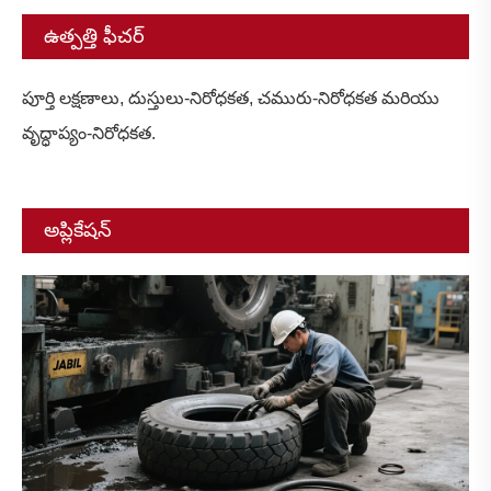
ఉత్పత్తి ఫీచర్
పూర్తి లక్షణాలు, దుస్తులు-నిరోధకత, చమురు-నిరోధకత మరియు
వృద్ధాప్యం-నిరోధకత.
అప్లికేషన్