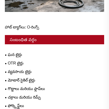
హాట్ ట్యాగ్‌లు: O-రింగ్స్
సంబంధిత వర్గం
ఘన టైర్లు
OTR టైర్లు
వ్యవసాయ టైర్లు
మోటార్ సైకిల్ టైర్లు
గొట్టాలు మరియు ఫ్లాప్‌లు
చక్రాలు మరియు రిమ్స్
ఫోర్క్లిఫ్ట్‌లు