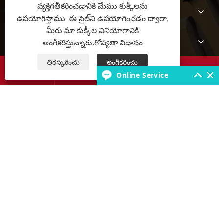
వ్యక్తిగతీకరించడానికి మేము కుక్కీలను
మా గురించి
ఉపయోగిస్తాము. ఈ సైట్‌ని ఉపయోగించడం ద్వారా,
మీరు మా కుక్కీల వినియోగానికి
ఉత్పత్తులు
అంగీకరిస్తున్నారు.
గోప్యతా విధానం
తిరస్కరించు
అంగీకరించు
టైర్ నాలెడ్జ్ బేస్




Online Service
మమ్మల్ని సంప్రదించండి
కాపీరైట్ © 2025 JABIL Rubber Co., Ltd. సర్వ హక్కులు ప్రత్యేకించబడ్డాయి.
Links
Sitemap
RSS
XML
గోప్యతా విధానం